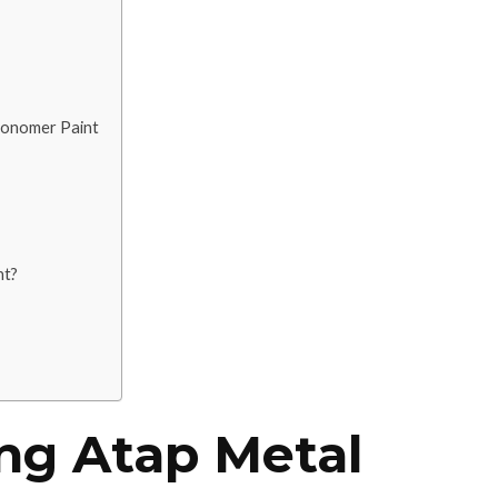
Monomer Paint
nt?
ng Atap Metal