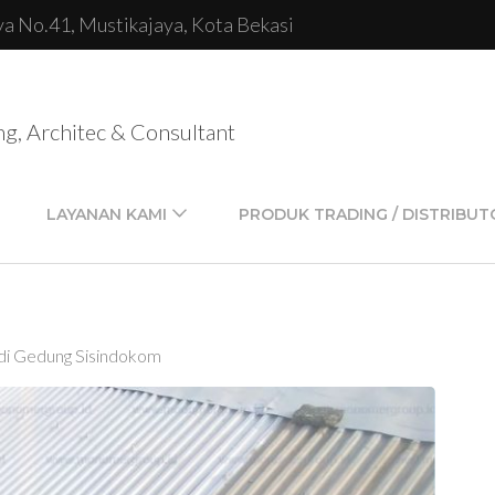
lya No.41, Mustikajaya, Kota Bekasi
ng, Architec & Consultant
LAYANAN KAMI
PRODUK TRADING / DISTRIBUT
di Gedung Sisindokom