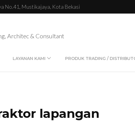
lya No.41, Mustikajaya, Kota Bekasi
ng, Architec & Consultant
LAYANAN KAMI
PRODUK TRADING / DISTRIBUT
raktor lapangan