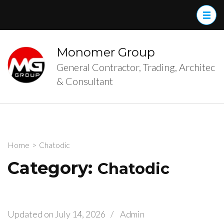
Skip
to
content
(Press
Monomer Group
Enter)
General Contractor, Trading, Architec
& Consultant
Home
>
Chatodic
Category:
Chatodic
Updated on
July 14, 2026
/
Admin