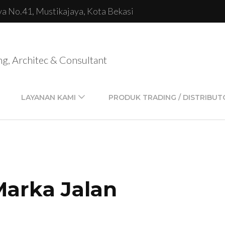
lya No.41, Mustikajaya, Kota Bekasi
ng, Architec & Consultant
LAYANAN KAMI
PRODUK TRADING / DISTRIBUT
Marka Jalan