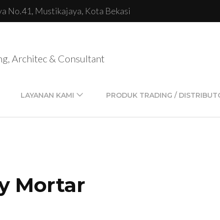
lya No.41, Mustikajaya, Kota Bekasi
ng, Architec & Consultant
LAYANAN KAMI
PRODUK TRADING / DISTRIBUT
y Mortar