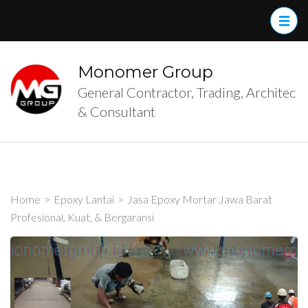
Skip
to
content
(Press
Monomer Group
Enter)
General Contractor, Trading, Architec
& Consultant
Home
>
Epoxy Lantai
>
Jasa Epoxy Mortar Jawa Barat
Profesional, Kuat, & Bergaransi