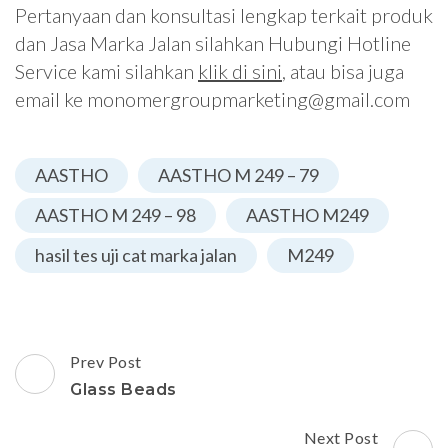
Pertanyaan dan konsultasi lengkap terkait produk
dan Jasa Marka Jalan silahkan Hubungi Hotline
Service kami silahkan
klik di sini
, atau bisa juga
email ke monomergroupmarketing@gmail.com
AASTHO
AASTHO M 249 – 79
AASTHO M 249 – 98
AASTHO M249
hasil tes uji cat marka jalan
M249
Post
Prev Post
Navigation
Glass Beads
Next Post