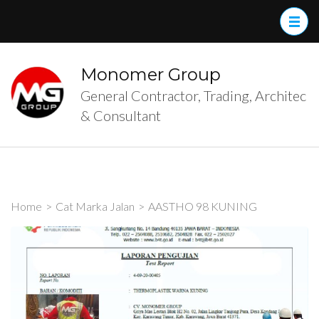
Skip
to
content
(Press
Monomer Group
Enter)
General Contractor, Trading, Architec
& Consultant
Home
>
Cat Marka Jalan
>
AASTHO 98 KUNING