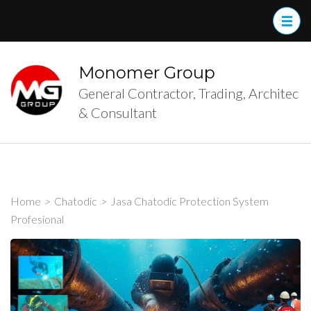
Skip
to
content
(Press
Monomer Group
Enter)
General Contractor, Trading, Architec
& Consultant
Home
>
Chatodic
>
Jasa Chatodic Protection System
Profesional