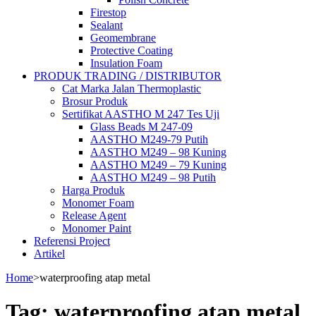
Firestop
Sealant
Geomembrane
Protective Coating
Insulation Foam
PRODUK TRADING / DISTRIBUTOR
Cat Marka Jalan Thermoplastic
Brosur Produk
Sertifikat AASTHO M 247 Tes Uji
Glass Beads M 247-09
AASTHO M249-79 Putih
AASTHO M249 – 98 Kuning
AASTHO M249 – 79 Kuning
AASTHO M249 – 98 Putih
Harga Produk
Monomer Foam
Release Agent
Monomer Paint
Referensi Project
Artikel
Home
>
waterproofing atap metal
Tag:
waterproofing atap metal