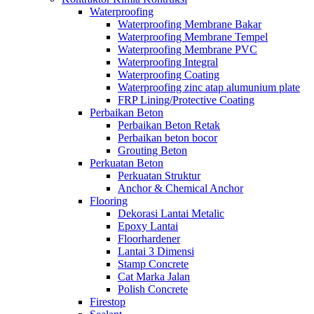
Waterproofing
Waterproofing Membrane Bakar
Waterproofing Membrane Tempel
Waterproofing Membrane PVC
Waterproofing Integral
Waterproofing Coating
Waterproofing zinc atap alumunium plate
FRP Lining/Protective Coating
Perbaikan Beton
Perbaikan Beton Retak
Perbaikan beton bocor
Grouting Beton
Perkuatan Beton
Perkuatan Struktur
Anchor & Chemical Anchor
Flooring
Dekorasi Lantai Metalic
Epoxy Lantai
Floorhardener
Lantai 3 Dimensi
Stamp Concrete
Cat Marka Jalan
Polish Concrete
Firestop