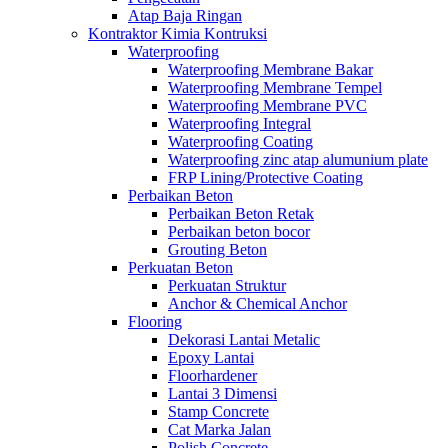
Atap Baja Ringan
Kontraktor Kimia Kontruksi
Waterproofing
Waterproofing Membrane Bakar
Waterproofing Membrane Tempel
Waterproofing Membrane PVC
Waterproofing Integral
Waterproofing Coating
Waterproofing zinc atap alumunium plate
FRP Lining/Protective Coating
Perbaikan Beton
Perbaikan Beton Retak
Perbaikan beton bocor
Grouting Beton
Perkuatan Beton
Perkuatan Struktur
Anchor & Chemical Anchor
Flooring
Dekorasi Lantai Metalic
Epoxy Lantai
Floorhardener
Lantai 3 Dimensi
Stamp Concrete
Cat Marka Jalan
Polish Concrete