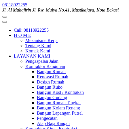
Skip
08118922255
to
Jl. Al Muhajirin Jl. Rw. Mulya No.41, Mustikajaya, Kota Bekasi
content
(Press
Enter)
Call: 08118922255
H O M E
Mekanisme Kerja
Tentang Kami
Kontak Kami
LAYANAN KAMI
Pengaspalan Jalan
Kontraktor Bangunan
Bangun Rumah
Renovasi Rumah
Design Rumah
Bangun Ruko
Bangun Kost / Kontrakan
Bangun Gudang
Bangun Rumah Tingkat
Bangun Kolam Renang
Bangun Lapangan Futsal
Pengecatan
Atap Baja Ringan
Kontraktor Kimia Kontruksi