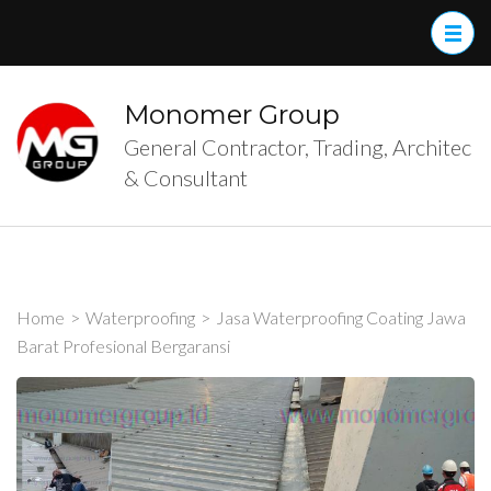
Skip
to
content
(Press
Monomer Group
Enter)
General Contractor, Trading, Architec
& Consultant
Home
>
Waterproofing
>
Jasa Waterproofing Coating Jawa
Barat Profesional Bergaransi