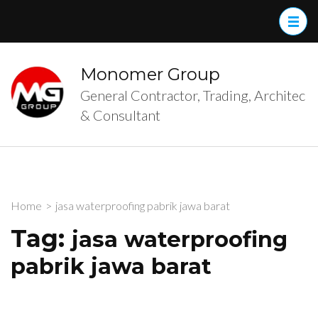
Skip
to
content
(Press
Monomer Group
Enter)
General Contractor, Trading, Architec
& Consultant
Home
>
jasa waterproofing pabrik jawa barat
Tag:
jasa waterproofing
pabrik jawa barat