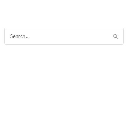
Search
for: