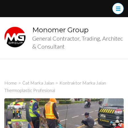
Skip
to
content
(Press
Monomer Group
Enter)
General Contractor, Trading, Architec
& Consultant
Home
>
Cat Marka Jalan
>
Kontraktor Marka Jalan
Thermoplastic Profesional