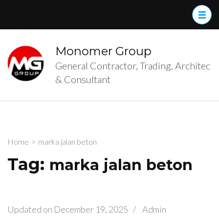
Skip
to
content
(Press
Monomer Group
Enter)
General Contractor, Trading, Architec
& Consultant
Home
>
marka jalan beton
Tag:
marka jalan beton
Updated on
December 19, 2025
/
Admin