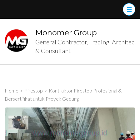
Skip
to
content
(Press
Monomer Group
Enter)
General Contractor, Trading, Architec
& Consultant
Home
>
Firestop
>
Kontraktor Firestop Profesional &
Bersertifikat untuk Proyek Gedung