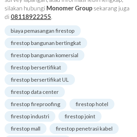
silakan hubungi
Monomer Group
sekarang juga
di
08118922255
.
biaya pemasangan firestop
firestop bangunan bertingkat
firestop bangunan komersial
firestop bersertifikat
firestop bersertifikat UL
firestop data center
firestop fireproofing
firestop hotel
firestop industri
firestop joint
firestop mall
firestop penetrasi kabel