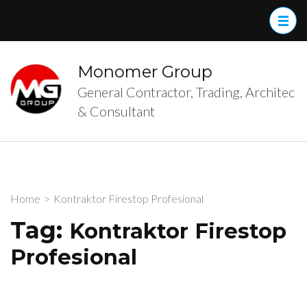
Skip
to
content
(Press
Monomer Group
Enter)
General Contractor, Trading, Architec
& Consultant
Home
>
Kontraktor Firestop Profesional
Tag:
Kontraktor Firestop
Profesional