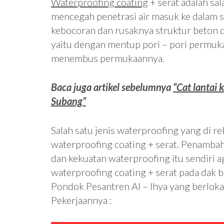
Waterproofing coating
+ serat adalah sa
mencegah penetrasi air masuk ke dalam s
kebocoran dan rusaknya struktur beton d
yaitu dengan mentup pori – pori permukaa
menembus permukaannya.
Baca juga artikel sebelumnya
“Cat lantai 
Subang”
Salah satu jenis waterproofing yang di r
waterproofing coating + serat. Penambah
dan kekuatan waterproofing itu sendiri a
waterproofing coating + serat pada dak be
Pondok Pesantren Al – Ihya yang berlokas
Pekerjaannya :