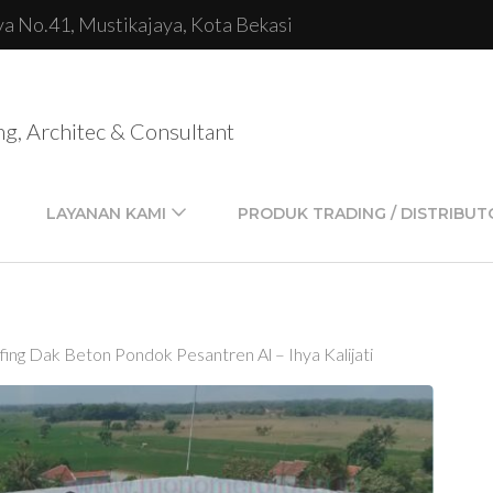
lya No.41, Mustikajaya, Kota Bekasi
ng, Architec & Consultant
LAYANAN KAMI
PRODUK TRADING / DISTRIBUT
ing Dak Beton Pondok Pesantren Al – Ihya Kalijati