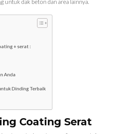
ng
untuk dak beton dan area lainnya.
ting + serat :
an Anda
untuk Dinding Terbaik
ing Coating Serat