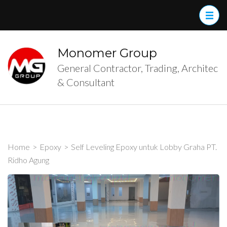
Skip
to
content
(Press
Monomer Group
Enter)
General Contractor, Trading, Architec
& Consultant
Home
>
Epoxy
>
Self Leveling Epoxy untuk Lobby Graha PT.
Ridho Agung