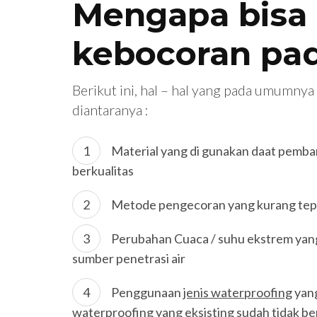
Mengapa bisa 
kebocoran pa
Berikut ini, hal – hal yang pada umumny
diantaranya :
Material yang di gunakan daat pemb
berkualitas
Metode pengecoran yang kurang tepat,
Perubahan Cuaca / suhu ekstrem yang
sumber penetrasi air
Penggunaan
jenis waterproofing
yang
waterproofing
yang eksisting sudah tidak be