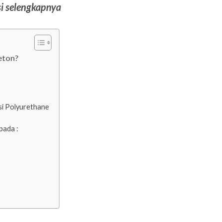
i selengkapnya
eton?
i Polyurethane
pada :