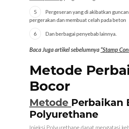
Pergeseran yang di akibatkan gunca
pergerakan dan membuat celah pada beton
Dan berbagai penyebab lainnya.
Baca Juga artikel sebelumnya
“Stamp Conc
Metode Perba
Bocor
Metode
Perbaikan 
Polyurethane
Injeksi Polyurethane dapat mengatasi k