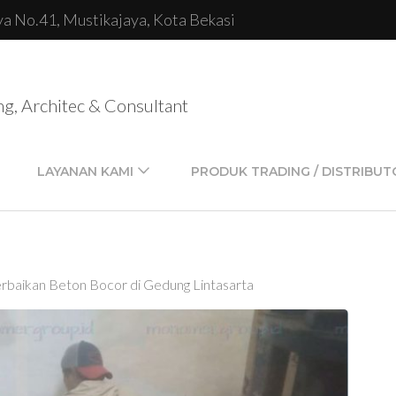
lya No.41, Mustikajaya, Kota Bekasi
ng, Architec & Consultant
LAYANAN KAMI
PRODUK TRADING / DISTRIBUT
baikan Beton Bocor di Gedung Lintasarta