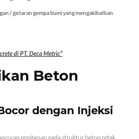
ngan / getaran gempa bumi yang mengakibatkan
rete di PT. Deca Metric”
ikan Beton
Bocor dengan Injeksi
ebocoran rembesan pada struktur
beton retak