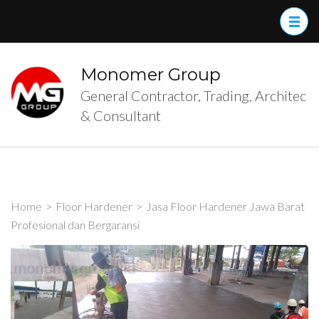
Skip
to
content
(Press
Monomer Group
Enter)
General Contractor, Trading, Architec
& Consultant
Home
>
Floor Hardener
>
Jasa Floor Hardener Jawa Barat
Profesional dan Bergaransi