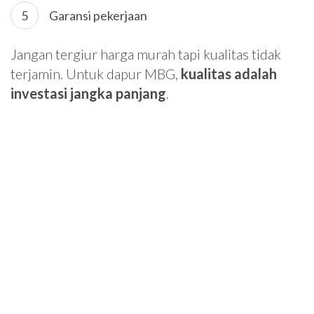
Garansi pekerjaan
Jangan tergiur harga murah tapi kualitas tidak
terjamin. Untuk dapur MBG,
kualitas adalah
investasi jangka panjang
.