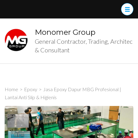
Skip
to
content
(Press
Monomer Group
Enter)
General Contractor, Trading, Architec
& Consultant
Home
>
Epoxy
>
Jasa Epoxy Dapur MBG Profesional |
Lantai Anti Slip & Higienis