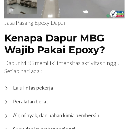
Jasa Pasang Epoxy Dapur
Kenapa Dapur MBG
Wajib Pakai Epoxy?
Dapur MBG memiliki intensitas aktivitas tinggi.
Setiap hari ada :
Lalu lintas pekerja
Peralatan berat
Air, minyak, dan bahan kimia pembersih