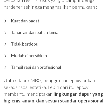
hardener sehingga menghasilkan permukaan :
Kuat dan padat
Tahan air dan bahan kimia
Tidak berdebu
Mudah dibersihkan
Tampil rapi dan profesional
Untuk dapur MBG, penggunaan epoxy bukan
sekadar soal estetika. Lebih dari itu, epoxy
membantu menciptakan
lingkungan dapur yang
higienis, aman, dan sesuai standar operasional
.