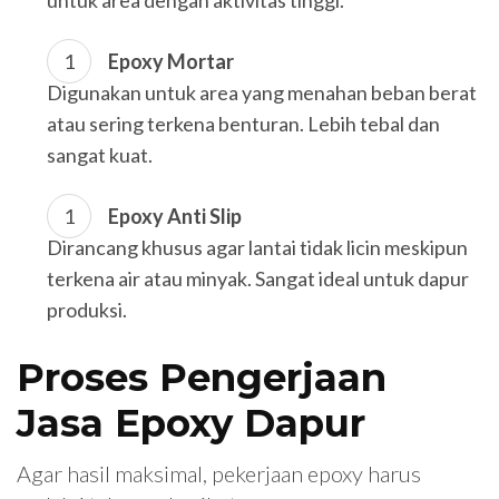
untuk area dengan aktivitas tinggi.
Epoxy Mortar
Digunakan untuk area yang menahan beban berat
atau sering terkena benturan. Lebih tebal dan
sangat kuat.
Epoxy Anti Slip
Dirancang khusus agar lantai tidak licin meskipun
terkena air atau minyak. Sangat ideal untuk dapur
produksi.
Proses Pengerjaan
Jasa Epoxy Dapur
Agar hasil maksimal, pekerjaan epoxy harus