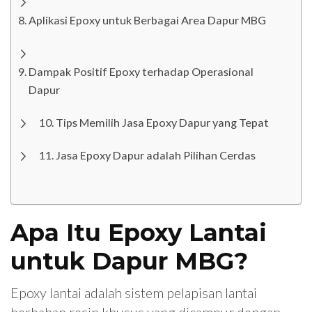
Aplikasi Epoxy untuk Berbagai Area Dapur MBG
Dampak Positif Epoxy terhadap Operasional
Dapur
Tips Memilih Jasa Epoxy Dapur yang Tepat
Jasa Epoxy Dapur adalah Pilihan Cerdas
Apa Itu Epoxy Lantai
untuk Dapur MBG?
Epoxy lantai adalah sistem pelapisan lantai
berbahan resin khusus yang dicampur dengan