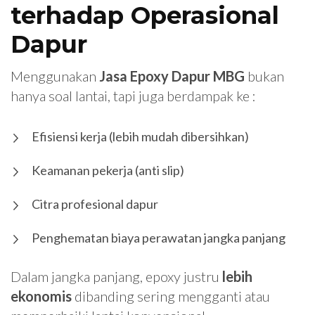
terhadap Operasional
Dapur
Menggunakan
Jasa Epoxy Dapur MBG
bukan
hanya soal lantai, tapi juga berdampak ke :
Efisiensi kerja (lebih mudah dibersihkan)
Keamanan pekerja (anti slip)
Citra profesional dapur
Penghematan biaya perawatan jangka panjang
Dalam jangka panjang, epoxy justru
lebih
ekonomis
dibanding sering mengganti atau