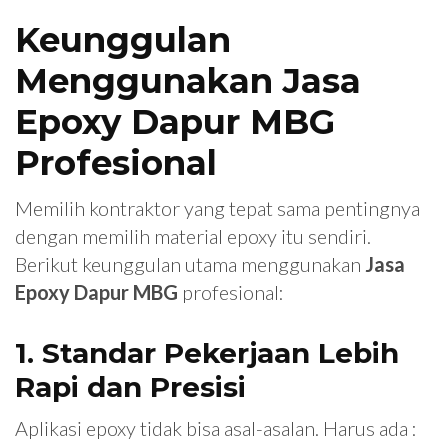
Keunggulan
Menggunakan Jasa
Epoxy Dapur MBG
Profesional
Memilih kontraktor yang tepat sama pentingnya
dengan memilih material epoxy itu sendiri.
Berikut keunggulan utama menggunakan
Jasa
Epoxy Dapur MBG
profesional:
1. Standar Pekerjaan Lebih
Rapi dan Presisi
Aplikasi epoxy tidak bisa asal-asalan. Harus ada :