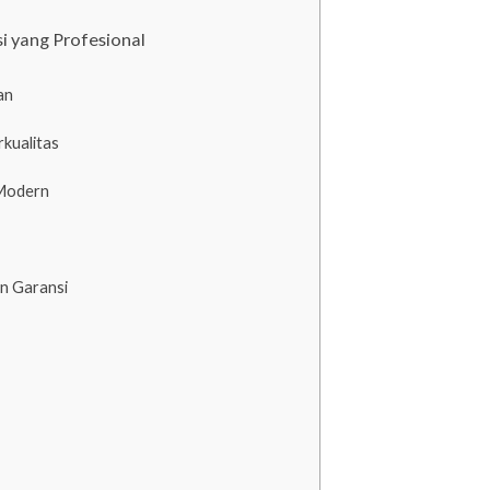
si yang Profesional
an
kualitas
 Modern
an Garansi