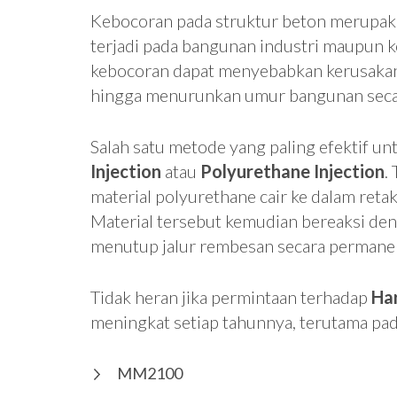
Kebocoran pada struktur beton merupakan
terjadi pada bangunan industri maupun ko
kebocoran dapat menyebabkan kerusakan 
hingga menurunkan umur bangunan seca
Salah satu metode yang paling efektif un
Injection
atau
Polyurethane Injection
.
material polyurethane cair ke dalam ret
Material tersebut kemudian bereaksi d
menutup jalur rembesan secara permane
Tidak heran jika permintaan terhadap
Har
meningkat setiap tahunnya, terutama pada
MM2100