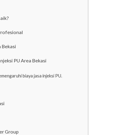
aik?
rofesional
a Bekasi
njeksi PU Area Bekasi
engaruhi biaya jasa injeksi PU.
asi
er Group