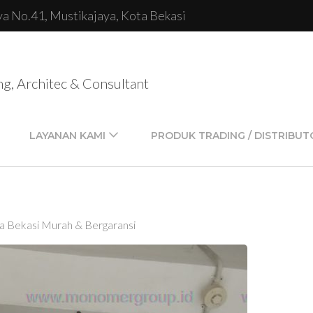
lya No.41, Mustikajaya, Kota Bekasi
ng, Architec & Consultant
LAYANAN KAMI
PRODUK TRADING / DISTRIBUT
ea Bekasi Murah & Bergaransi