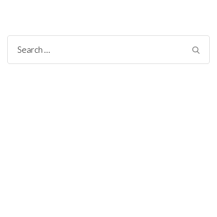
Search
for: