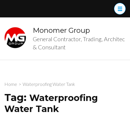
Skip
to
content
(Press
Monomer Group
Enter)
General Contractor, Trading, Architec
& Consultant
Home
>
Waterproofing Water Tank
Tag:
Waterproofing
Water Tank