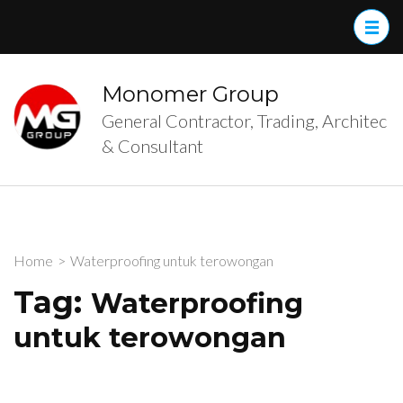
Skip
to
content
(Press
Monomer Group
Enter)
General Contractor, Trading, Architec
& Consultant
Home
>
Waterproofing untuk terowongan
Tag:
Waterproofing
untuk terowongan