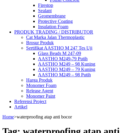
Firestop
Sealant
Geomembrane
Protective Coating
Insulation Foam
PRODUK TRADING / DISTRIBUTOR
Cat Marka Jalan Thermoplastic
Brosur Produk
Sertifikat AASTHO M 247 Tes Uji
Glass Beads M 247-09
AASTHO M249-79 Putih
AASTHO M249 – 98 Kuning
AASTHO M249 – 79 Kuning
AASTHO M249 – 98 Putih
Harga Produk
Monomer Foam
Release Agent
Monomer Paint
Referensi Project
Artikel
Home
>
waterproofing atap anti bocor
Tag:
waterproofing atap anti