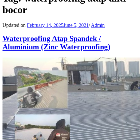
bocor
Updated on
February 14, 2025
June 5, 2021
/
Admin
Waterproofing Atap Spandek /
Aluminium (Zinc Waterproofing)