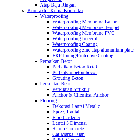
Atap Baja Ringan
Kontraktor Kimia Kontruksi
Waterproofing
Waterproofing Membrane Bakar
Waterproofing Membrane Tempel
Waterproofing Membrane PVC
Waterproofing Integral
Waterproofing Coating
Waterproofing zinc atap alumunium plate
FRP Lining/Protective Coating
Perbaikan Beton
Perbaikan Beton Retak
Perbaikan beton bocor
Grouting Beton
Perkuatan Beton
Perkuatan Struktur
Anchor & Chemical Anchor
Flooring
Dekorasi Lantai Metalic
Epoxy Lantai
Floorhardener
Lantai 3 Dimensi
Stamp Concrete
Cat Marka Jalan
Polish Concrete