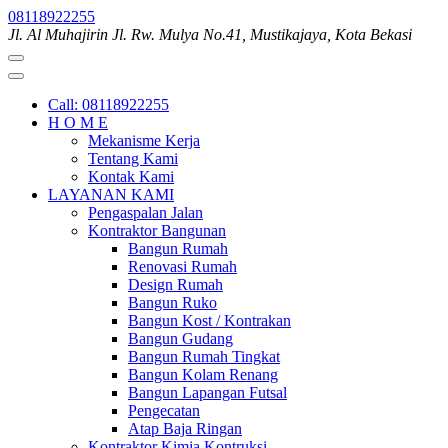
Skip
08118922255
to
Jl. Al Muhajirin Jl. Rw. Mulya No.41, Mustikajaya, Kota Bekasi
content
(Press
Enter)
Call: 08118922255
H O M E
Mekanisme Kerja
Tentang Kami
Kontak Kami
LAYANAN KAMI
Pengaspalan Jalan
Kontraktor Bangunan
Bangun Rumah
Renovasi Rumah
Design Rumah
Bangun Ruko
Bangun Kost / Kontrakan
Bangun Gudang
Bangun Rumah Tingkat
Bangun Kolam Renang
Bangun Lapangan Futsal
Pengecatan
Atap Baja Ringan
Kontraktor Kimia Kontruksi