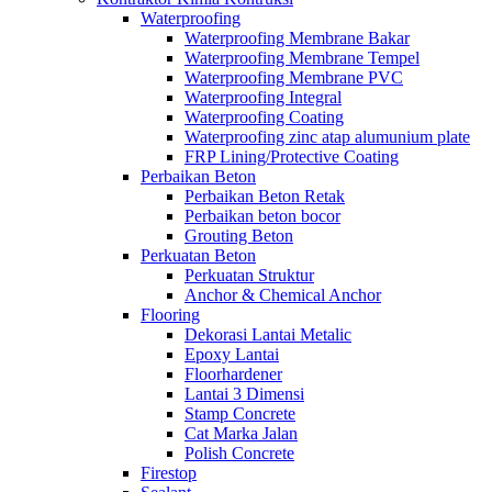
Waterproofing
Waterproofing Membrane Bakar
Waterproofing Membrane Tempel
Waterproofing Membrane PVC
Waterproofing Integral
Waterproofing Coating
Waterproofing zinc atap alumunium plate
FRP Lining/Protective Coating
Perbaikan Beton
Perbaikan Beton Retak
Perbaikan beton bocor
Grouting Beton
Perkuatan Beton
Perkuatan Struktur
Anchor & Chemical Anchor
Flooring
Dekorasi Lantai Metalic
Epoxy Lantai
Floorhardener
Lantai 3 Dimensi
Stamp Concrete
Cat Marka Jalan
Polish Concrete
Firestop