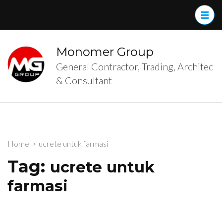
Skip
to
content
(Press
Monomer Group
Enter)
General Contractor, Trading, Architec
& Consultant
Home
>
ucrete untuk farmasi
Tag:
ucrete untuk
farmasi