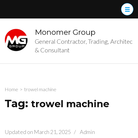
Skip
to
content
(Press
Monomer Group
Enter)
General Contractor, Trading, Architec
& Consultant
Home
>
trowel machine
Tag:
trowel machine
Updated on
March 21, 2025
/
Admin