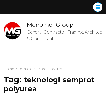
Skip
to
content
(Press
Monomer Group
Enter)
General Contractor, Trading, Architec
& Consultant
Home
>
teknologi semprot polyurea
Tag:
teknologi semprot
polyurea