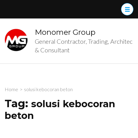
Skip
to
content
(Press
Monomer Group
Enter)
General Contractor, Trading, Architec
& Consultant
Home
>
solusi kebocoran beton
Tag:
solusi kebocoran
beton