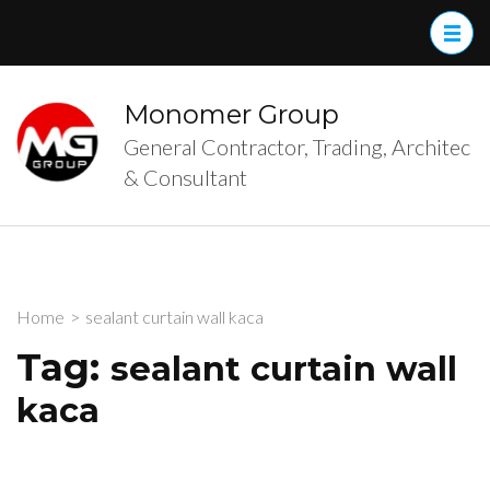
Skip
to
content
(Press
Monomer Group
Enter)
General Contractor, Trading, Architec
& Consultant
Home
>
sealant curtain wall kaca
Tag:
sealant curtain wall
kaca