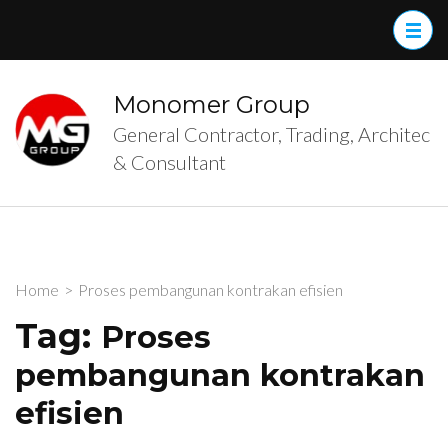
Skip
to
content
(Press
Monomer Group
Enter)
General Contractor, Trading, Architec
& Consultant
Home
>
Proses pembangunan kontrakan efisien
Tag:
Proses
pembangunan kontrakan
efisien