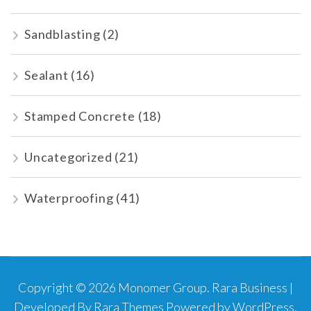
Sandblasting
(2)
Sealant
(16)
Stamped Concrete
(18)
Uncategorized
(21)
Waterproofing
(41)
Copyright © 2026
Monomer Group
.
Rara Business |
Developed By
Rara Themes
Powered by
WordPress
.