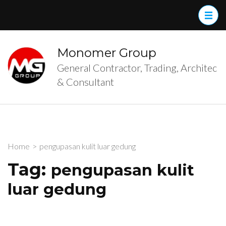
Skip
to
content
(Press
Monomer Group
Enter)
General Contractor, Trading, Architec
& Consultant
Home
>
pengupasan kulit luar gedung
Tag:
pengupasan kulit
luar gedung