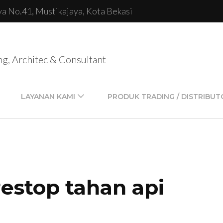
lya No.41, Mustikajaya, Kota Bekasi
ng, Architec & Consultant
LAYANAN KAMI
PRODUK TRADING / DISTRIBUT
restop tahan api