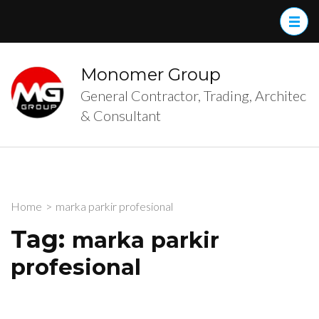
Skip
to
content
(Press
Monomer Group
Enter)
General Contractor, Trading, Architec
& Consultant
Home
>
marka parkir profesional
Tag:
marka parkir
profesional