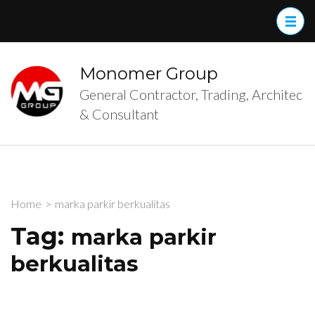
Skip
to
content
(Press
Monomer Group
Enter)
General Contractor, Trading, Architec
& Consultant
Home
>
marka parkir berkualitas
Tag:
marka parkir
berkualitas