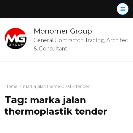
Skip
to
content
(Press
Monomer Group
Enter)
General Contractor, Trading, Architec
& Consultant
Home
>
marka jalan thermoplastik tender
Tag:
marka jalan
thermoplastik tender