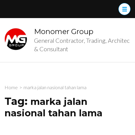
Skip
to
content
(Press
Monomer Group
Enter)
General Contractor, Trading, Architec
& Consultant
Home
>
marka jalan nasional tahan lama
Tag:
marka jalan
nasional tahan lama