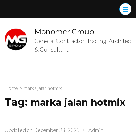
Skip
to
content
(Press
Monomer Group
Enter)
General Contractor, Trading, Architec
& Consultant
Home
>
marka jalan hotmix
Tag:
marka jalan hotmix
Updated on
December 23, 2025
/
Admin