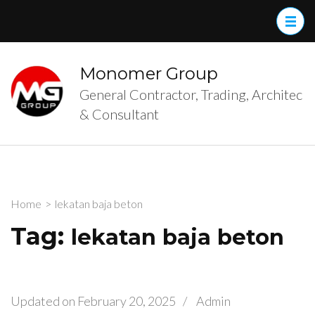
Skip
to
content
(Press
Monomer Group
Enter)
General Contractor, Trading, Architec
& Consultant
Home
>
lekatan baja beton
Tag:
lekatan baja beton
Updated on
February 20, 2025
/
Admin