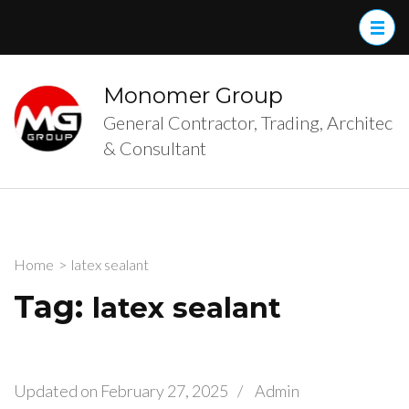
Skip
to
content
(Press
Monomer Group
Enter)
General Contractor, Trading, Architec
& Consultant
Home
>
latex sealant
Tag:
latex sealant
Updated on
February 27, 2025
/
Admin