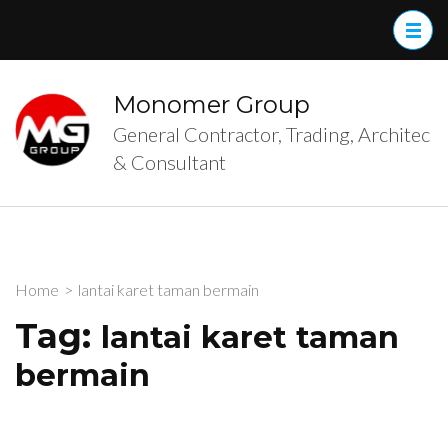
Skip
to
content
(Press
Monomer Group
Enter)
General Contractor, Trading, Architec
& Consultant
Home
>
lantai karet taman bermain
Tag:
lantai karet taman
bermain