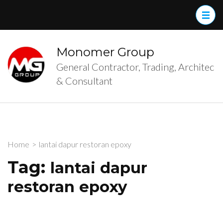
Skip
to
content
(Press
Monomer Group
Enter)
General Contractor, Trading, Architec
& Consultant
Home
>
lantai dapur restoran epoxy
Tag:
lantai dapur
restoran epoxy