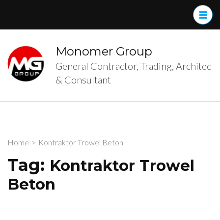
Skip
to
content
(Press
Monomer Group
Enter)
General Contractor, Trading, Architec
& Consultant
Home
>
Kontraktor Trowel Beton
Tag:
Kontraktor Trowel
Beton