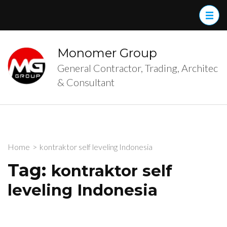
Skip
to
content
(Press
Monomer Group
Enter)
General Contractor, Trading, Architec
& Consultant
Home
>
kontraktor self leveling Indonesia
Tag:
kontraktor self
leveling Indonesia