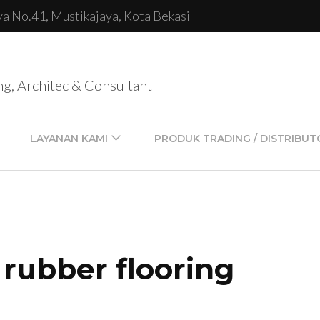
lya No.41, Mustikajaya, Kota Bekasi
ng, Architec & Consultant
LAYANAN KAMI
PRODUK TRADING / DISTRIBUT
 rubber flooring