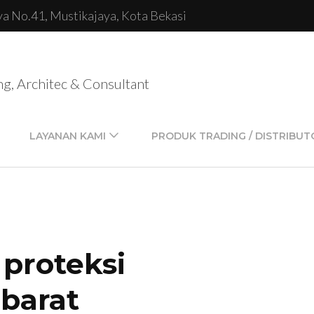
lya No.41, Mustikajaya, Kota Bekasi
ng, Architec & Consultant
LAYANAN KAMI
PRODUK TRADING / DISTRIBUT
 proteksi
barat