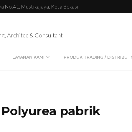
lya No.41, Mustikajaya, Kota Bekasi
ng, Architec & Consultant
LAYANAN KAMI
PRODUK TRADING / DISTRIBUT
 Polyurea pabrik