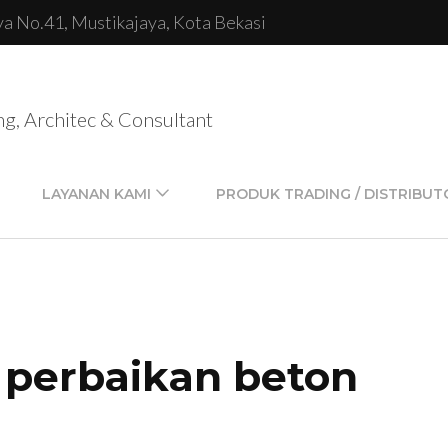
lya No.41, Mustikajaya, Kota Bekasi
ng, Architec & Consultant
LAYANAN KAMI
PRODUK TRADING / DISTRIBUT
 perbaikan beton