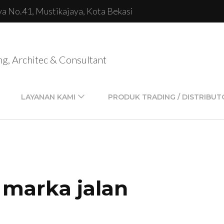
lya No.41, Mustikajaya, Kota Bekasi
ng, Architec & Consultant
LAYANAN KAMI
PRODUK TRADING / DISTRIBUT
 marka jalan