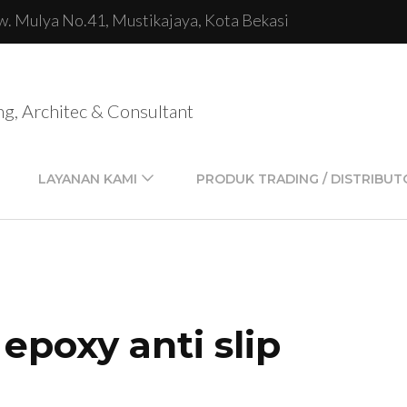
 Rw. Mulya No.41, Mustikajaya, Kota Bekasi
ng, Architec & Consultant
LAYANAN KAMI
PRODUK TRADING / DISTRIBUT
epoxy anti slip