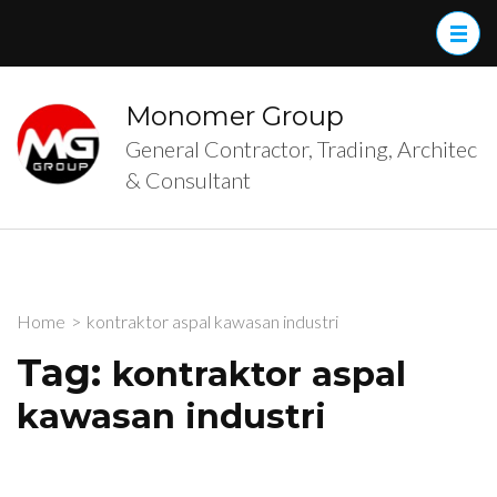
Skip
to
content
(Press
Monomer Group
Enter)
General Contractor, Trading, Architec
& Consultant
Home
>
kontraktor aspal kawasan industri
Tag:
kontraktor aspal
kawasan industri